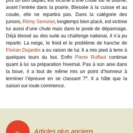
pris un bon départ, est victime d’une chute sur le bitume,
avant l’entrée dans la prairie. Blessée à la cuisse et au
coude, elle ne repartira pas. Dans la catégorie des
juniors,
Rémy Serrurier
, longtemps bien placé, est victime
lui aussi d’une chute mais dans le poste de dépannage.
Déjà blessé au dos suite au challenge national, il n’a pu
repartir. La neige, le froid et le problème de hanche de
Florian Dujardin
a eu raison de lui. Il a mis pied à terre à
quelques tours du but. Enfin
Pierre Ruffaut
continue
quant à lui sa préparation hivernal. Pas à son aise dans
la boue, il a tout de même mis un point d’honneur à
e
terminer l’épreuve en se classant 7
. Il a hâte que la
saison sur route commence.
Navigation
←
Articles plus anciens