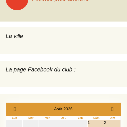
des
articles
La ville
La page Facebook du club :
Août 2026
Lun
Mar
Mer
Jeu
Ven
Sam
Dim
1
2