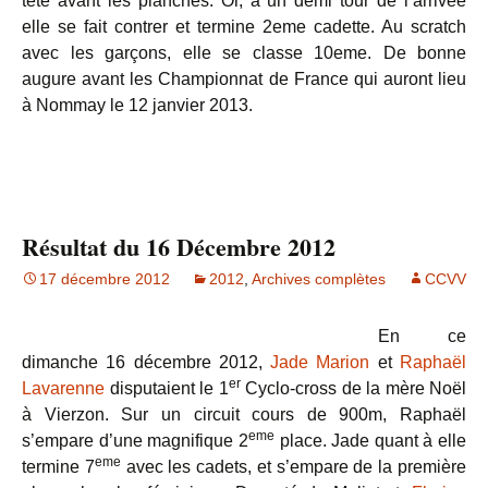
tête avant les planches. Or, à un demi tour de l’arrivée
elle se fait contrer et termine 2eme cadette. Au scratch
avec les garçons, elle se classe 10eme. De bonne
augure avant les Championnat de France qui auront lieu
à Nommay le 12 janvier 2013.
Résultat du 16 Décembre 2012
17 décembre 2012
2012
,
Archives complètes
CCVV
En ce
dimanche 16 décembre 2012,
Jade Marion
et
Raphaël
er
Lavarenne
disputaient le 1
Cyclo-cross de la mère Noël
à Vierzon. Sur un circuit cours de 900m, Raphaël
eme
s’empare d’une magnifique 2
place. Jade quant à elle
eme
termine 7
avec les cadets, et s’empare de la première