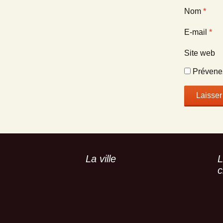
Nom
*
E-mail
*
Site web
Prévenez
La ville
L
c