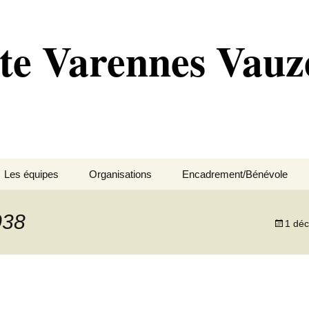
te Varennes Vauze
Les équipes
Organisations
Encadrement/Bénévole
ipaux
École de vélo
Compétitions
Pré-licenciés
Motards-sécurité
038
1 dé
es
Cadet
Événements
Poussin
Membres et bénévoles
res
Junior
Petites annonces
Pupille
BUREAU
Régionale
Benjamin