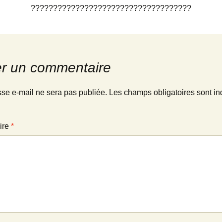
????????????????????????????????????
2012
Départementale
Minime
2013
Archives photos
2014
er un commentaire
2015
sse e-mail ne sera pas publiée.
Les champs obligatoires sont in
2016
ire
2017
*
2018
Archives complètes