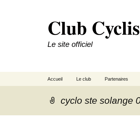
Aller
au
Club Cyclis
contenu
Le site officiel
Accueil
Le club
Partenaires
Palmares
Partenaires princ
cyclo ste solange 
Histoire
Autres Partenair
Organigramme
Devenir partenai
Nous situer