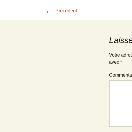
←
Archives
Précédent
Photos
Livre d’or
Laiss
Votre adre
avec
*
Commenta