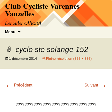
Club Cycliste Varennes
Aller
au
Vauzelles
contenu
Le site officiel
Recherc
Menu
cyclo ste solange 152
1 décembre 2014
Pleine résolution (395 × 336)
←
→
Précédent
Suivant
????????????????????????????????????