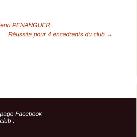
’Henri PENANGUER
Réussite pour 4 encadrants du club
→
 page Facebook
club :