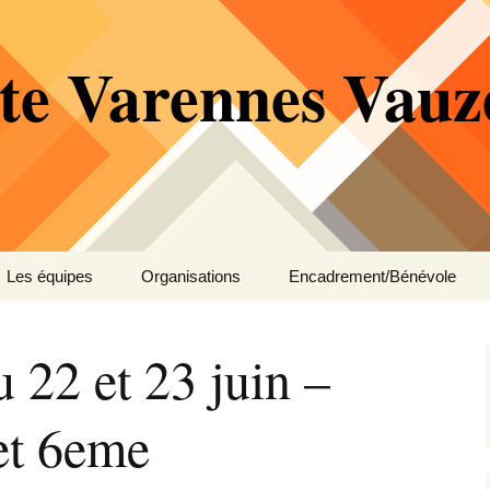
te Varennes Vauze
Les équipes
Organisations
Encadrement/Bénévole
ipaux
École de vélo
Compétitions
Pré-licenciés
Motards-sécurité
 22 et 23 juin –
es
Cadet
Événements
Poussin
Membres et bénévoles
et 6eme
res
Junior
Petites annonces
Pupille
BUREAU
Régionale
Benjamin