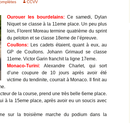
complètes
CCVV
2012
Départementale
Minime
Ourouer les bourdelains:
Ce samedi, Dylan
2013
Archives photos
Niquet se classe à la 11eme place. Un peu plus
loin, Florent Moreau termine quatrième du sprint
2014
du peloton et se classe 18eme de l’épreuve.
Coullons:
Les cadets étaient, quant à eux, au
2015
GP de Coullons. Johann Grimaud se classe
11eme. Victor Garin franchit la ligne 17eme.
2016
Monaco-Turini:
Alexandre Charlet, qui sort
d’une coupure de 10 jours après avoir été
2017
victime du tendinite, courrait à Monaco. Il finit au
me.
2018
cteur de la course, prend une très belle 6eme place.
Archives complètes
ui à la 15eme place, après avoir eu un soucis avec
ne sur la troisième marche du podium dans la