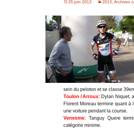
25 juin 2013
2013
,
Archives 
Archives
Photos
Livre d’or
sein du peloton et se classe 39e
Toulon / Arroux:
Dylan Niquet, a
Florent Moreau termine quant à l
une voiture pendant la course.
Venesme:
Tanguy Quere termi
catégorie minime.