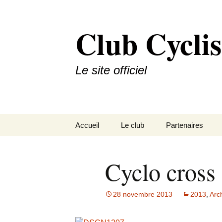
Aller
au
Club Cyclis
contenu
Le site officiel
Accueil
Le club
Partenaires
Palmares
Partenaires princ
Cyclo cross 
Histoire
Autres Partenair
Organigramme
Devenir partenai
28 novembre 2013
2013
,
Arc
Nous situer