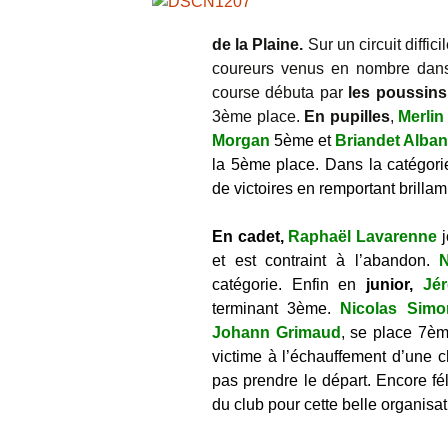
Archives
de la Plaine.
Sur un circuit diffic
coureurs venus en nombre dans l
Photos
course débuta par
les poussins
3ème place.
En pupilles
,
Merlin
Livre d’or
Morgan
5ème et
Briandet Alba
la 5ème place. Dans la catégor
de victoires en remportant brilla
En cadet,
Raphaël Lavarenne
et est contraint à l’abandon.
catégorie. Enfin en
junior,
Jé
terminant 3ème.
Nicolas Simo
Johann Grimaud
,
se place 7èm
victime à l’échauffement d’une c
pas prendre le départ. Encore fél
du club pour cette belle organisat