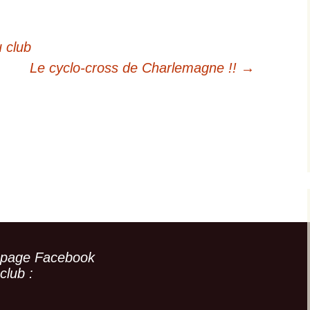
 club
Le cyclo-cross de Charlemagne !!
→
 page Facebook
club :