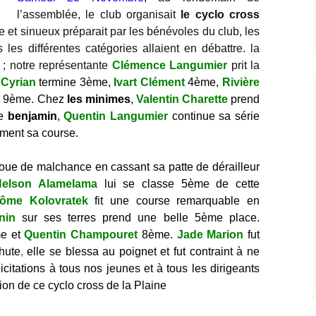
l’assemblée, le club organisait
le cyclo cross
2012
Départementale
Minime
ile et sinueux préparait par les bénévoles du club, les
es différentes catégories allaient en débattre. la
2013
Archives photos
; notre représentante
Clémence Langumier
prit la
 Cyrian
termine 3ème,
Ivart Clément
4ème,
Rivière
2014
n
9ème. Chez
les minimes
,
Valentin Charette
prend
ie
2015
benjamin
,
Quentin Langumier
continue sa série
mment sa course.
2016
joue de malchance en cassant sa patte de dérailleur
2017
Nelson Alamelama
lui se classe 5ème de cette
rôme Kolovratek
fit une course remarquable en
2018
nin
sur ses terres prend une belle 5ème place.
e et
Quentin Champouret
8ème.
Jade Marion
fut
Archives complètes
hute
,
elle se blessa au poignet et fut contraint à ne
icitations à tous nos jeunes et à tous les dirigeants
ion de ce cyclo cross de la Plaine