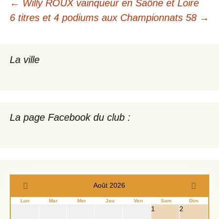
Navigation
←
Willy ROUX vainqueur en Saône et Loire
6 titres et 4 podiums aux Championnats 58
→
des
articles
La ville
La page Facebook du club :
Août 2026
Lun
Mar
Mer
Jeu
Ven
Sam
Dim
1
2