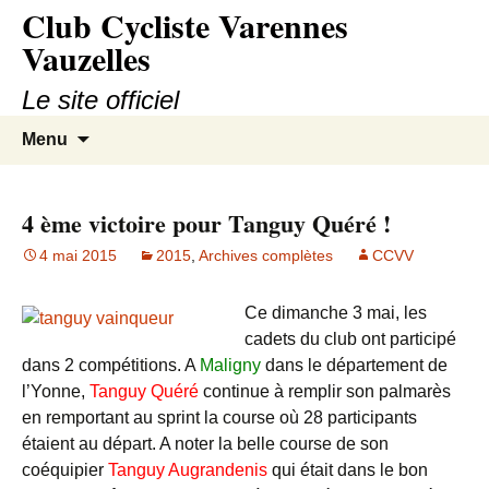
Club Cycliste Varennes
Aller
au
Vauzelles
contenu
Le site officiel
Recherc
Menu
4 ème victoire pour Tanguy Quéré !
4 mai 2015
2015
,
Archives complètes
CCVV
Ce dimanche 3 mai, les
cadets du club ont participé
dans 2 compétitions. A
Maligny
dans le département de
l’Yonne,
Tanguy Quéré
continue à remplir son palmarès
en remportant au sprint la course où 28 participants
étaient au départ. A noter la belle course de son
coéquipier
Tanguy Augrandenis
qui était dans le bon