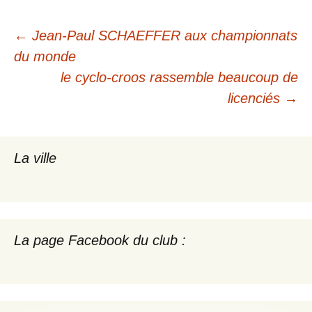
Navigation
←
Jean-Paul SCHAEFFER aux championnats
du monde
des
le cyclo-croos rassemble beaucoup de
licenciés
→
articles
La ville
La page Facebook du club :