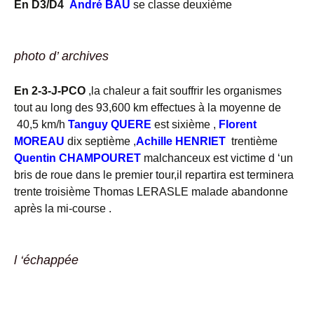
En D3/D4
André BAU
se classe deuxième
photo d’ archives
En 2-3-J-PCO
,la chaleur a fait souffrir les organismes
tout au long des 93,600 km effectues à la moyenne de
40,5 km/h
Tanguy QUERE
est sixième ,
Florent
MOREAU
dix septième ,
Achille HENRIET
trentième
Quentin CHAMPOURET
malchanceux est victime d ‘un
bris de roue dans le premier tour,il repartira est terminera
trente troisième Thomas LERASLE malade abandonne
après la mi-course .
l ‘échappée