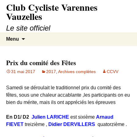
Club Cycliste Varennes
Aller
au
Vauzelles
contenu
Le site officiel
Recherc
Menu
Prix du comité des Fêtes
31 mai 2017
2017
,
Archives complètes
CCVV
Samedi se déroulait le traditionnel prix du comité des
fêtes, sous une chaleur accablante ,les participants on eu
bien du mérite, mais ils ont appréciés les épreuves
En D1/ D2
Julien LARICHE
est sixième
Arnaud
FIEVET
treizième ,
Didier DERVILLERS
quatorzième .