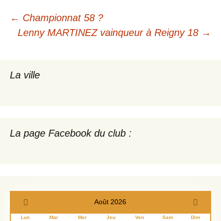
Navigation
←
Championnat 58 ?
Lenny MARTINEZ vainqueur à Reigny 18
→
des
articles
La ville
La page Facebook du club :
Août 2026
Lun
Mar
Mer
Jeu
Ven
Sam
Dim