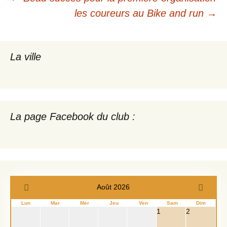
Navigation
les coureurs au Bike and run
→
des
articles
La ville
La page Facebook du club :
Août 2026
Lun
Mar
Mer
Jeu
Ven
Sam
Dim
1
2