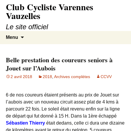
Club Cycliste Varennes
Aller
au
Vauzelles
contenu
Le site officiel
Recherc
Menu
Belle prestation des coureurs seniors à
Jouet sur l’Aubois
2 avril 2018
2018
,
Archives complètes
CCVV
6 de nos coureurs étaient présents au prix de Jouet sur
l’aubois avec un nouveau circuit assez plat de 4 kms à
parcourir 22 fois. Le soleil était revenu enfin sur la ligne
de départ qui fut donné à 15 H. Dans la 1ère échappé
Sébastien Thierry
était dedans, celle ci dura une dizaine
de kilomètres avant le retour du peloton. 5 coureurs