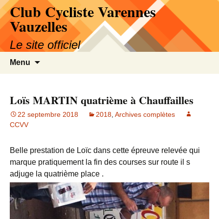
Club Cycliste Varennes
Aller
au
Vauzelles
contenu
Le site officiel
Recherc
Menu
Loïs MARTIN quatrième à Chauffailles
22 septembre 2018
2018
,
Archives complètes
CCVV
Belle prestation de Loïc dans cette épreuve relevée qui
marque pratiquement la fin des courses sur route il s
adjuge la quatrième place .