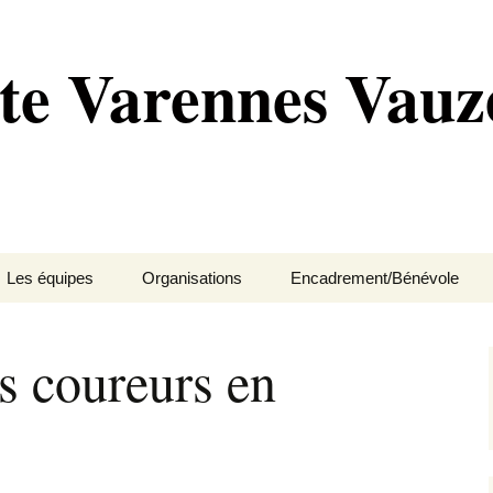
te Varennes Vauze
Les équipes
Organisations
Encadrement/Bénévole
ipaux
École de vélo
Compétitions
Pré-licenciés
Motards-sécurité
 coureurs en
es
Cadet
Événements
Poussin
Membres et bénévoles
res
Junior
Petites annonces
Pupille
BUREAU
Régionale
Benjamin