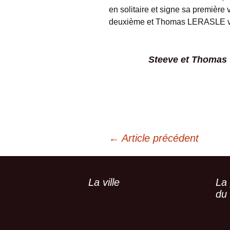
en solitaire et signe sa première
deuxième et Thomas LERASLE vi
Steeve et Thomas t
Navigation
←
Article précédent
des
La ville
La
du 
articles