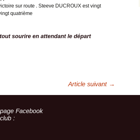
 victoire sur route . Steeve DUCROUX est vingt
ngt quatrième
out sourire en attendant le départ
Article suivant
→
 page Facebook
club :