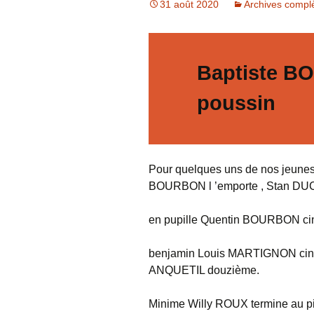
31 août 2020
Archives compl
Archives
Photos
Baptiste B
Livre d’or
poussin
Pour quelques uns de nos jeunes c
BOURBON l ’emporte , Stan DUC
en pupille Quentin BOURBON c
benjamin Louis MARTIGNON cin
ANQUETIL douzième.
Minime Willy ROUX termine au p