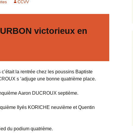
ètes
CCVV
2012
Départementale
Minime
2013
Archives photos
OURBON victorieux en
2014
2015
2016
’était la rentrée chez les poussins Baptiste
2017
ROUX s ‘adjuge une bonne quatrième place.
2018
inquième Aaron DUCROUX septième.
Archives complètes
quième Ilyés KORICHE neuvième et Quentin
ied du podium quatrième.