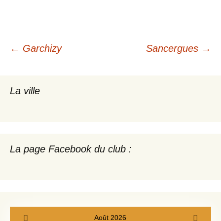
Navigation
←
Garchizy
Sancergues
→
des
La ville
articles
La page Facebook du club :
Août 2026