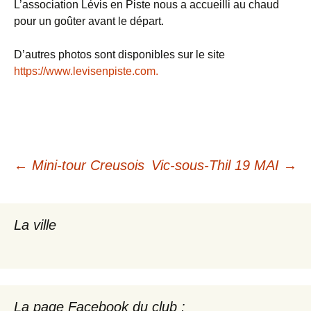
L’association Lévis en Piste nous a accueilli au chaud
pour un goûter avant le départ.
D’autres photos sont disponibles sur le site
https://www.levisenpiste.com.
Navigation
←
Mini-tour Creusois
Vic-sous-Thil 19 MAI
→
des
La ville
articles
La page Facebook du club :