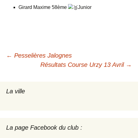
Girard Maxime 58ème
Junior
Navigation
←
Pesselières Jalognes
Résultats Course Urzy 13 Avril
→
des
articles
La ville
La page Facebook du club :