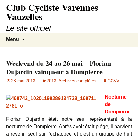
Club Cycliste Varennes
Aller
au
Vauzelles
contenu
Le site officiel
Recherc
Menu
Week-end du 24 au 26 mai – Florian
Dujardin vainqueur à Dompierre
28 mai 2013
2013
,
Archives complètes
CCVV
Nocturne
de
Dompierre:
Florian Dujardin était notre seul représentant à la
nocturne de Dompierre. Après avoir était piégé, il parvient
à revenir seul sur l’échappée et c’est un groupe de huit