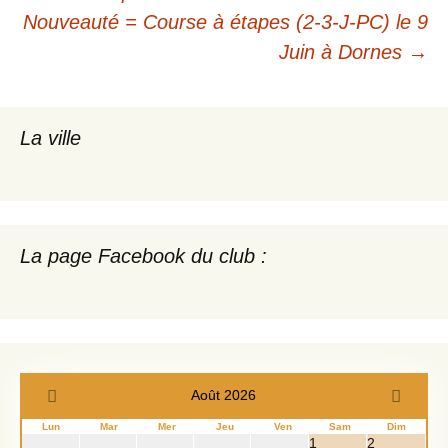
des
Nouveauté = Course à étapes (2-3-J-PC) le 9
Juin à Dornes
→
articles
La ville
La page Facebook du club :
Août 2026
Lun
Mar
Mer
Jeu
Ven
Sam
Dim
1
2