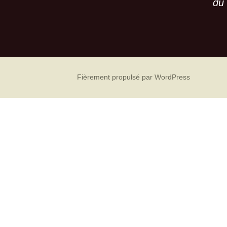
articles
du 
Fièrement propulsé par WordPress