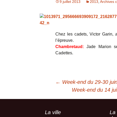
9 juillet 2013
2013
,
Archives 
Archives
Photos
Livre d’or
Chez les cadets, Victor Garin, 
l’épreuve.
Chambretaud:
Jade Marion se
Cadettes.
Navigation
←
Week-end du 29-30 ju
Week-end du 14 juil
des
La ville
La