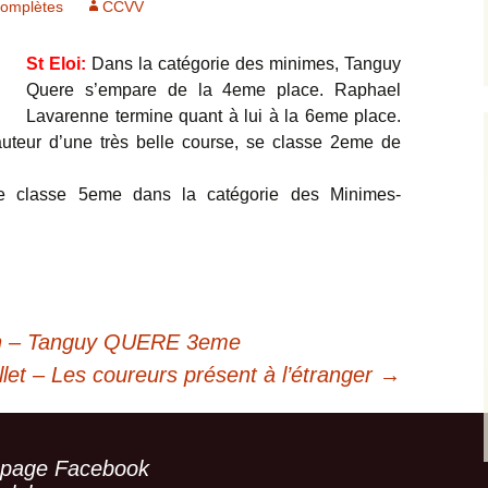
complètes
CCVV
2012
Départementale
Minime
St Eloi:
Dans la catégorie des minimes, Tanguy
2013
Archives photos
Quere s’empare de la 4eme place. Raphael
Lavarenne termine quant à lui à la 6eme place.
2014
auteur d’une très belle course, se classe 2eme de
2015
 classe 5eme dans la catégorie des Minimes-
2016
2017
2018
in – Tanguy QUERE 3eme
let – Les coureurs présent à l’étranger
→
Archives complètes
 page Facebook