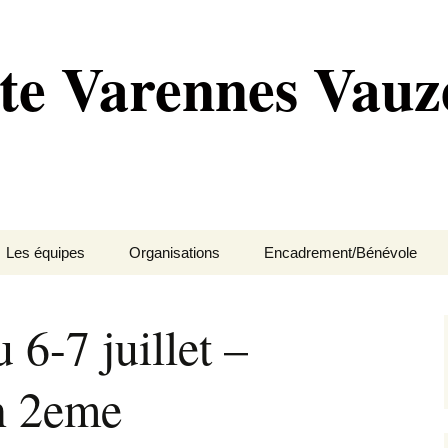
te Varennes Vauze
Les équipes
Organisations
Encadrement/Bénévole
ipaux
École de vélo
Compétitions
Pré-licenciés
Motards-sécurité
6-7 juillet –
es
Cadet
Événements
Poussin
Membres et bénévoles
n 2eme
res
Junior
Petites annonces
Pupille
BUREAU
Régionale
Benjamin