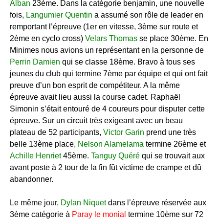
Alban
23ème. Dans la catégorie benjamin, une nouvelle
fois,
Langumier Quentin
a assumé son rôle de leader en
remportant l’épreuve (1er en vitesse, 3ème sur route et
2ème en cyclo cross)
Velars Thomas
se place 30ème. En
Minimes nous avions un représentant en la personne de
Perrin Damien
qui se classe 18ème. Bravo à tous ses
jeunes du club qui termine 7ème par équipe et qui ont fait
preuve d’un bon esprit de compétiteur. A la même
épreuve avait lieu aussi la course cadet. Raphaël
Simonin s’était entouré de 4 coureurs pour disputer cette
épreuve. Sur un circuit très exigeant avec un beau
plateau de 52 participants,
Victor Garin
prend une très
belle 13ème place,
Nelson Alamelama
termine 26ème et
Achille Henriet
45ème.
Tanguy Quéré
qui se trouvait aux
avant poste à 2 tour de la fin fût victime de crampe et dû
abandonner.
Le même jour,
Dylan Niquet
dans l’épreuve réservée aux
3ème catégorie à
Paray le monial
termine 10ème sur 72