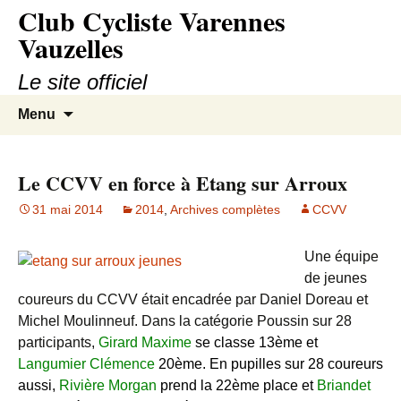
Club Cycliste Varennes
Aller
au
Vauzelles
contenu
Le site officiel
Recherc
Menu
Le CCVV en force à Etang sur Arroux
31 mai 2014
2014
,
Archives complètes
CCVV
Une équipe
de jeunes
coureurs du CCVV était encadrée par Daniel Doreau et
Michel Moulinneuf. Dans la catégorie Poussin sur 28
participants,
Girard Maxime
se classe 13ème et
Langumier Clémence
20ème. En pupilles sur 28 coureurs
aussi,
Rivière Morgan
prend la 22ème place et
Briandet