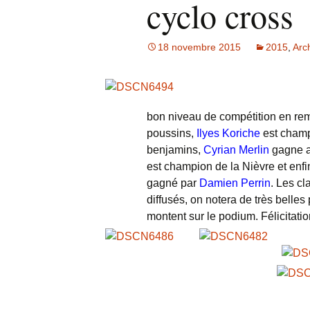
cyclo cross
Archives
18 novembre 2015
2015
,
Arc
Photos
Livre d’or
bon niveau de compétition en rem
poussins,
Ilyes Koriche
est cham
benjamins,
Cyrian Merlin
gagne a
est champion de la Nièvre et enfin
gagné par
Damien Perrin
. Les c
diffusés, on notera de très belles
montent sur le podium. Félicitatio