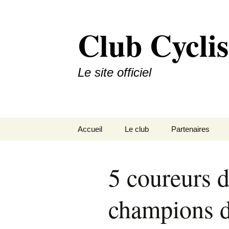
Aller
au
Club Cyclis
contenu
Le site officiel
Accueil
Le club
Partenaires
Palmares
Partenaires princ
5 coureurs
Histoire
Autres Partenair
champions d
Organigramme
Devenir partenai
Nous situer