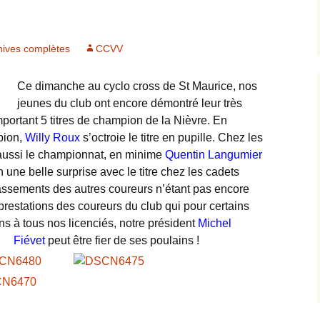
2012
Départementale
Minime
hives complètes
CCVV
2013
Archives photos
2014
Ce dimanche au cyclo cross de St Maurice, nos
jeunes du club ont encore démontré leur très
2015
portant 5 titres de champion de la Nièvre. En
pion,
Willy Roux
s’octroie le titre en pupille. Chez les
2016
ussi le championnat, en minime
Quentin Langumier
 une belle surprise avec le titre chez les cadets
2017
lassements des autres coureurs n’étant pas encore
 prestations des coureurs du club qui pour certains
2018
ns à tous nos licenciés, notre président
Michel
Fiévet
peut être fier de ses poulains !
Archives complètes