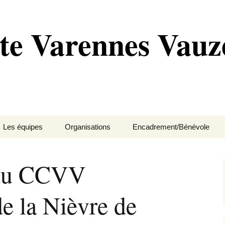
te Varennes Vauze
Les équipes
Organisations
Encadrement/Bénévole
ipaux
École de vélo
Compétitions
Pré-licenciés
Motards-sécurité
 du CCVV
es
Cadet
Événements
Poussin
Membres et bénévoles
e la Nièvre de
res
Junior
Petites annonces
Pupille
BUREAU
Régionale
Benjamin