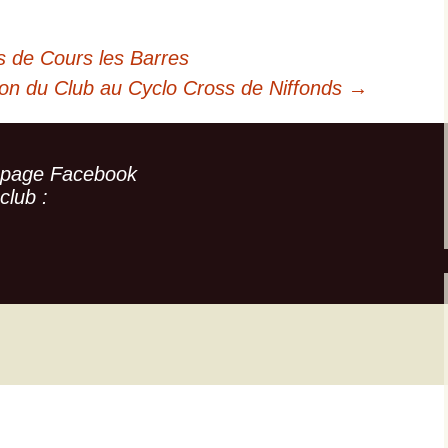
s de Cours les Barres
ion du Club au Cyclo Cross de Niffonds
→
 page Facebook
club :