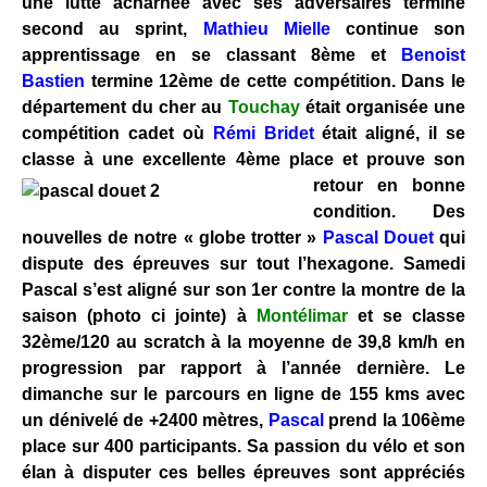
une lutte acharnée avec ses adversaires termine
second au sprint,
Mathieu Mielle
continue son
apprentissage en se classant 8ème et
Benoist
Bastien
termine 12ème de cette compétition. Dans le
département du cher au
Touchay
était organisée une
compétition cadet où
Rémi Bridet
était aligné, il se
classe à une excellente 4ème place et prouve son
retour en bonne
condition. Des
nouvelles de notre « globe trotter »
Pascal Douet
qui
dispute des épreuves sur tout l’hexagone. Samedi
Pascal s’est aligné sur son 1er contre la montre de la
saison (photo ci jointe) à
Montélimar
et se classe
32ème/120 au scratch à la moyenne de 39,8 km/h en
progression par rapport à l’année dernière. Le
dimanche sur le parcours en ligne de 155 kms avec
un dénivelé de +2400 mètres,
Pascal
prend la 106ème
place sur 400 participants. Sa passion du vélo et son
élan à disputer ces belles épreuves sont appréciés