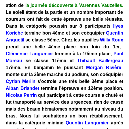
ation de
la journée découverte à Varennes Vauzelles.
Le soleil étant de la partie et un nombre important de
coureurs ont fait de cette épreuve une belle réussite.
Dans la catégorie poussin sur 8 participants
Ilyes
Koriche
termine bon 4ème et son coéquipier
Quentin
Anquetil
se classe 5ème. Chez les pupilles
Willy Roux
prend une belle 4ème place non loin du 1er,
Clémence Langumier
termine à la 10ème place,
Paul
Moreau
se classe 11ème et
Thibault Baillergeau
17ème. En benjamin le puissant
Morgan Rivière
monte sur la 2ème marche du podium, son coéquipier
Cyrian Merlin
s’octroie une très belle 3ème place et
Alban Briandet
termine l’épreuve en 12ème position.
Nicolas Perrin
qui participait à cette course a chuté et
fut transporté au service des urgences, rien de cassé
mais des beaux hématomes notamment au niveau du
bras. Nous lui souhaitons un bon rétablissement.
dans la catégorie minime
Quentin Langumier
après