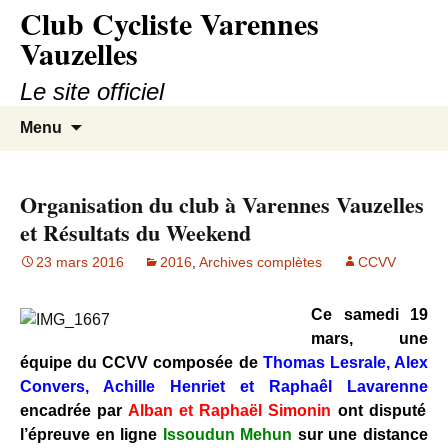
Club Cycliste Varennes
Aller
au
Vauzelles
contenu
Le site officiel
Recherc
Menu
Organisation du club à Varennes Vauzelles
et Résultats du Weekend
23 mars 2016
2016
,
Archives complètes
CCVV
Ce samedi 19
mars, une
équipe du CCVV composée de
Thomas Lesrale, Alex
Convers, Achille Henriet et Raphaêl Lavarenne
encadrée par
Alban et Raphaël Simonin
ont disputé
l’épreuve en ligne
Issoudun Mehun
sur une distance