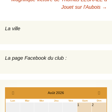
des
Jouet sur l’Aubois
→
articles
La ville
La page Facebook du club :
Août 2026
Lun
Mar
Mer
Jeu
Ven
Sam
Dim
1
2